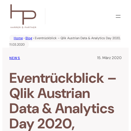
Zum
Inhalt
springen
Home
›
Blog
› Eventrückblick – Qlik Austrian Data & Analytics Day 2020,
11.03.2020
15. März 2020
NEWS
Eventrückblick –
Qlik Austrian
Data & Analytics
Day 2020,