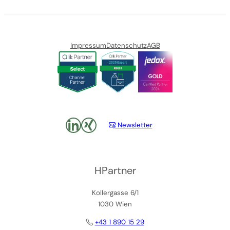
Impressum
Datenschutz
AGB
LinkedIn
xing
Newsletter
HPartner
Kollergasse 6/1
1030 Wien
+43 1 890 15 29