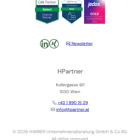
LinkedIn
xing
Newsletter
HPartner
Kollergasse 6/1
1030 Wien
+43 1 890 15 29
info@hpartner.at
© 2026 HARRER Unternehmensberatung GmbH & Co KG.
All rights reserved.