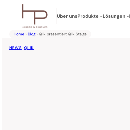
Zum
Inhalt
Über uns
Produkte
Lösungen
springen
Home
›
Blog
› Qlik präsentiert Qlik Staige
NEWS
, 
QLIK