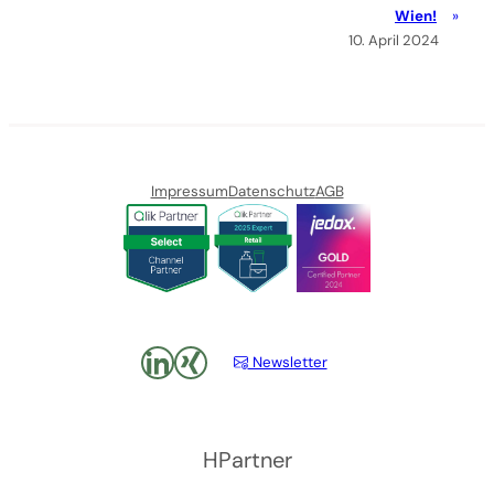
Wien!
10. April 2024
Impressum
Datenschutz
AGB
LinkedIn
xing
Newsletter
HPartner