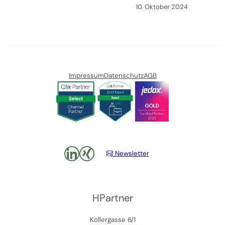
10. Oktober 2024
Impressum
Datenschutz
AGB
LinkedIn
xing
Newsletter
HPartner
Kollergasse 6/1