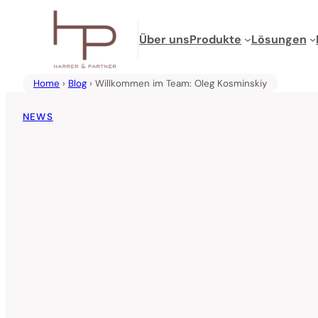
Zum
Inhalt
Über uns
Produkte
Lösungen
springen
Home
›
Blog
› Willkommen im Team: Oleg Kosminskiy
NEWS