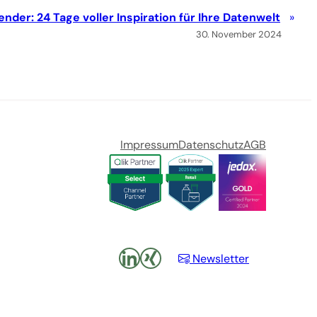
nder: 24 Tage voller Inspiration für Ihre Datenwelt
30. November 2024
Impressum
Datenschutz
AGB
LinkedIn
xing
Newsletter