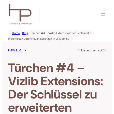
Zum
Inhalt
springen
Home
›
Blog
› Türchen #4 – Vizlib Extensions: Der Schlüssel zu
erweiterten Datenvisualisierungen in Qlik Sense
4. Dezember 2024
NEWS
, 
QLIK
Türchen #4 –
Vizlib Extensions:
Der Schlüssel zu
erweiterten