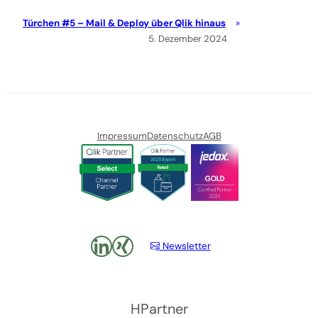
Türchen #5 – Mail & Deploy über Qlik hinaus
5. Dezember 2024
Impressum
Datenschutz
AGB
LinkedIn
xing
Newsletter
HPartner