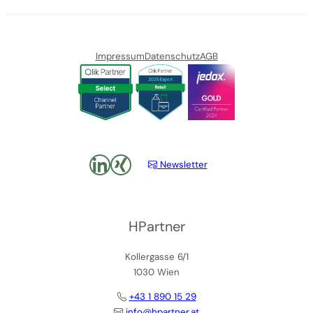
Impressum
Datenschutz
AGB
LinkedIn
xing
Newsletter
HPartner
Kollergasse 6/1
1030 Wien
+43 1 890 15 29
info@hpartner.at