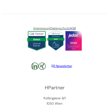
Impressum
Datenschutz
AGB
LinkedIn
xing
Newsletter
HPartner
Kollergasse 6/1
1030 Wien