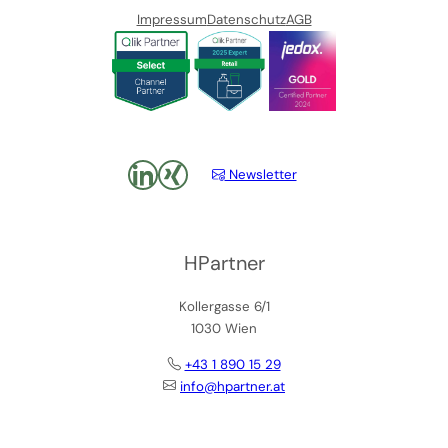
Impressum
Datenschutz
AGB
LinkedIn
xing
Newsletter
HPartner
Kollergasse 6/1
1030 Wien
+43 1 890 15 29
info@hpartner.at