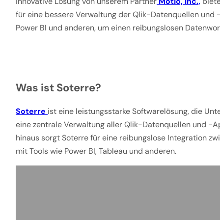
innovative Lösung von unserem Partner
Motio, Inc.,
biete
für eine bessere Verwaltung der Qlik-Datenquellen und 
Power BI und anderen, um einen reibungslosen Datenwor
Was ist Soterre?
Soterre
ist eine leistungsstarke Softwarelösung, die U
eine zentrale Verwaltung aller Qlik-Datenquellen und 
hinaus sorgt Soterre für eine reibungslose Integration 
mit Tools wie Power BI, Tableau und anderen.
„Soterre-
Version
Control
for
Qlik
Sense“
von