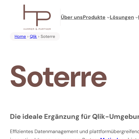
Zum
Inhalt
Über uns
Produkte
Lösungen
springen
Home
›
Qlik
› Soterre
Soterre
Die ideale Ergänzung für Qlik-Umgeb
Effizientes Datenmanagement und plattformübergreifende 