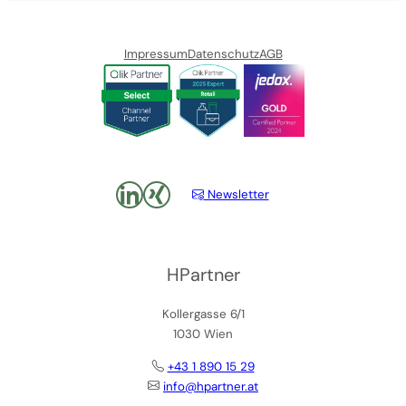
Impressum
Datenschutz
AGB
LinkedIn
xing
Newsletter
HPartner
Kollergasse 6/1
1030 Wien
+43 1 890 15 29
info@hpartner.at