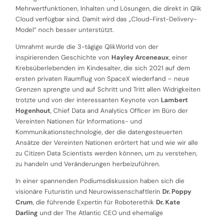
Mehrwertfunktionen, Inhalten und Lösungen, die direkt in Qlik
Cloud verfügbar sind. Damit wird das „Cloud-First-Delivery-
Model“ noch besser unterstützt.
Umrahmt wurde die 3-tägige QlikWorld von der
inspirierenden Geschichte von
Hayley Arceneaux
, einer
Krebsüberlebenden im Kindesalter, die sich 2021 auf dem
ersten privaten Raumflug von SpaceX wiederfand – neue
Grenzen sprengte und auf Schritt und Tritt allen Widrigkeiten
trotzte und von der interessanten Keynote von
Lambert
Hogenhout
, Chief Data and Analytics Officer im Büro der
Vereinten Nationen für Informations- und
Kommunikationstechnologie, der die datengesteuerten
Ansätze der Vereinten Nationen erörtert hat und wie wir alle
zu Citizen Data Scientists werden können, um zu verstehen,
zu handeln und Veränderungen herbeizuführen.
In einer spannenden Podiumsdiskussion haben sich die
visionäre Futuristin und Neurowissenschaftlerin
Dr. Poppy
Crum
, die führende Expertin für Roboterethik
Dr. Kate
Darling
und der The Atlantic CEO und ehemalige