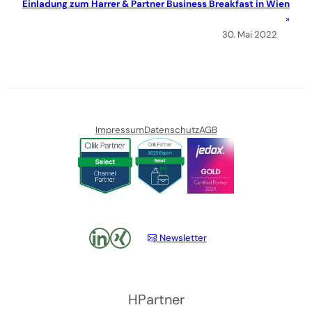
Einladung zum Harrer & Partner Business Breakfast in Wien
30. Mai 2022
Impressum
Datenschutz
AGB
LinkedIn
xing
Newsletter
HPartner