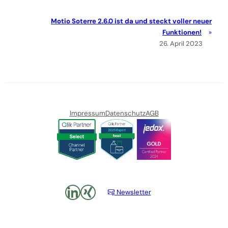
Motio Soterre 2.6.0 ist da und steckt voller neuer
Funktionen!
26. April 2023
Impressum
Datenschutz
AGB
LinkedIn
xing
Newsletter