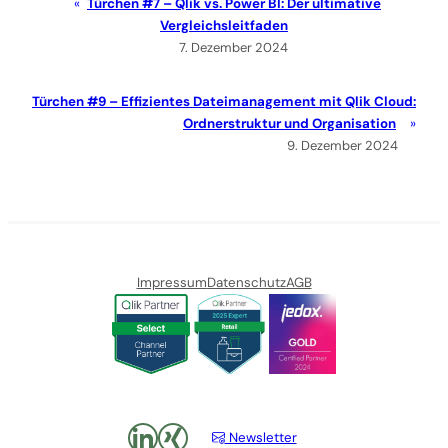
Türchen #7 – Qlik vs. Power BI: Der ultimative
Vergleichsleitfaden
7. Dezember 2024
Türchen #9 – Effizientes Dateimanagement mit Qlik Cloud:
Ordnerstruktur und Organisation
9. Dezember 2024
Impressum
Datenschutz
AGB
LinkedIn
xing
Newsletter