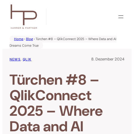
Zum
Inhalt
springen
Home
›
Blog
› Türchen #8 – QlikConnect 2025 – Where Data and AI
Dreams Come True
8. Dezember 2024
NEWS
, 
QLIK
Türchen #8 –
QlikConnect
2025 – Where
Data and AI