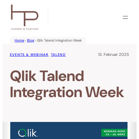
Zum
Inhalt
springen
Home
›
Blog
› Qlik Talend Integration Week
13. Februar 2025
EVENTS & WEBINAR
, 
TALEND
Qlik Talend
Integration Week